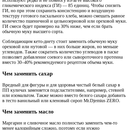
используют редко и не помногу из-за ее высокого
гликемического индекса (ГИ) — 85 единиц. Чтобы снизить
ГИ, но при этом сохранить консистенцию и воздушную
текстуру готового пасхального хлеба, можно смешать равное
количество пшеничной и цельнозерновой или ореховой муки.
ГИ смеси будет примерно на 30% ниже, чем если брать
обычную муку высшего сорта.
Соблюдающим кето-диету стоит заменить обычную муку
ореховой или нутовой — в них больше жиров, но меньше
углеводов. Также сократить количество углеводов в паске
позволяет добавление соевого или сывороточного протеина
вместо 30–40% рекомендуемого рецептом объема муки.
Чем заменить сахар
Вредный для фигуры и для здоровья чистый белый сахар в
ПП куличах заменяется подсластителями, например, стевией
или изомальтом. Также можно вместо белого сахара добавить
в тесто ванильный или кленовый сироп Mr.Djemius ZERO.
Чем заменить масло
Маргарин и сливочное масло полностью заменить чем-то
менее калорийным сложно, поэтому если нужно