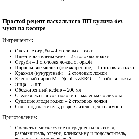
Простой рецепт пасхального ПП кулича без
муки на кефире
Ингредиенты:
Овсяные отруби – 4 столовых ложки
Пшеничная клейковина – 2 столовых ложки
Отруби – 1 столовая ложка с горкой
Порошковое молоко (обезжиренное) – 1 столовая ложка
Крахмал (кукурузный) – 2 столовых ложки
Кленовый сироп Mr. Djemius ZERO — 1 чайная ложка
Яйца – 3 шт
Обезжиренный кефир – 200 мл
Свежевыжатый сок половины маленького лимона
Сушеные ягоды годжи – 2 столовых ложки
Соль, подсластитель, разрыхлитель, цедра лимона
Приготовление:
Смешать в миске сухие ингредиенты: крахмал,
разрыхлитель, отруби, клейковину и подсластитель,
если он у вас порошковый.