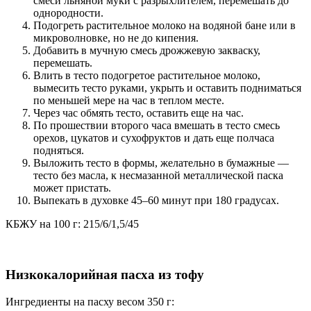
смеси льняной муки с разрыхлителем, перемешать до
однородности.
Подогреть растительное молоко на водяной бане или в
микроволновке, но не до кипения.
Добавить в мучную смесь дрожжевую закваску,
перемешать.
Влить в тесто подогретое растительное молоко,
вымесить тесто руками, укрыть и оставить подниматься
по меньшей мере на час в теплом месте.
Через час обмять тесто, оставить еще на час.
По прошествии второго часа вмешать в тесто смесь
орехов, цукатов и сухофруктов и дать еще полчаса
подняться.
Выложить тесто в формы, желательно в бумажные —
тесто без масла, к несмазанной металлической паска
может пристать.
Выпекать в духовке 45–60 минут при 180 градусах.
КБЖУ на 100 г: 215/6/1,5/45
Низкокалорийная пасха из тофу
Ингредиенты на пасху весом 350 г: