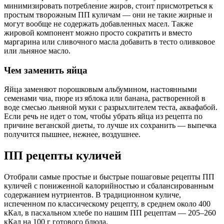
минимизировать потребление жиров, стоит присмотреться к
простым творожным ПП куличам — они не такие жирные и
могут вообще не содержать добавленных масел. Также
жировой компонент можно просто сократить и вместо
маргарина или сливочного масла добавить в тесто оливковое
или льняное масло.
Чем заменить яйца
Яйца заменяют порошковым альбумином, настоянными
семенами чиа, пюре из яблока или банана, растворенной в
воде смесью льняной муки с разрыхлителем теста, аквафабой.
Если речь не идет о том, чтобы убрать яйца из рецепта по
причине веганской диеты, то лучше их сохранить — выпечка
получится пышнее, нежнее, воздушнее.
ПП рецепты куличей
Отобрали самые простые и быстрые пошаговые рецепты ПП
куличей с пониженной калорийностью и сбалансированным
содержанием нутриентов. В традиционном куличе,
испеченном по классическому рецепту, в среднем около 400
кКал, в пасхальном хлебе по нашим ПП рецептам — 205–260
кКал на 100 г готового блюда.