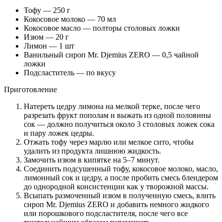
Тофу — 250 г
Кокосовое молоко — 70 мл
Кокосовое масло — полторы столовых ложки
Изюм — 20 г
Лимон — 1 шт
Ванильный сироп Mr. Djemius ZERO — 0,5 чайной
ложки
Подсластитель — по вкусу
Приготовление
Натереть цедру лимона на мелкой терке, после чего
разрезать фрукт пополам и выжать из одной половины
сок — должно получиться около 3 столовых ложек сока
и пару ложек цедры.
Отжать тофу через марлю или мелкое сито, чтобы
удалить из продукта лишнюю жидкость.
Замочить изюм в кипятке на 5–7 минут.
Соединить подсушенный тофу, кокосовое молоко, масло,
лимонный сок и цедру, а после пробить смесь блендером
до однородной консистенции как у творожной массы.
Всыпать размоченный изюм в полученную смесь, влить
сироп Mr. Djemius ZERO и добавить немного жидкого
или порошкового подсластителя, после чего все