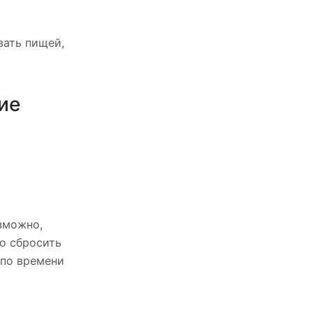
вать пищей,
ие
озможно,
но сбросить
 по времени