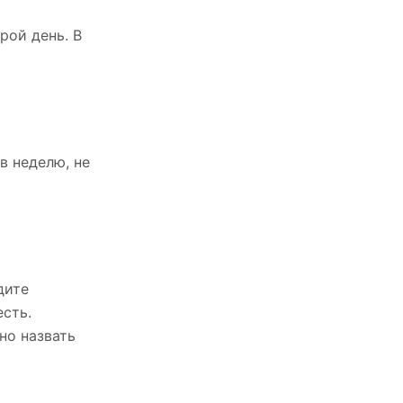
рой день. В
в неделю, не
дите
есть.
но назвать