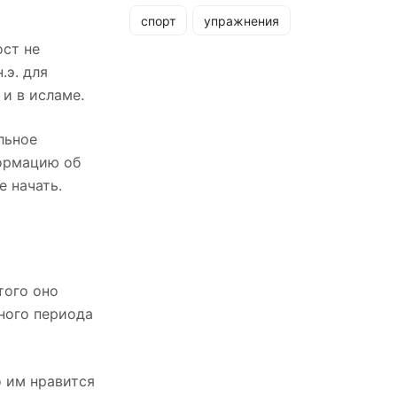
спорт
упражнения
ост не
.э. для
и в исламе.
льное
формацию об
е начать.
того оно
ного периода
о им нравится