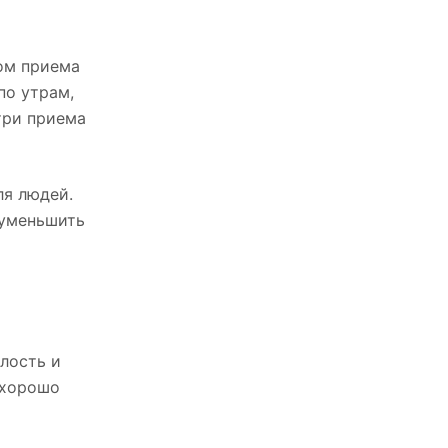
дом приема
по утрам,
три приема
ля людей.
 уменьшить
лость и
 хорошо