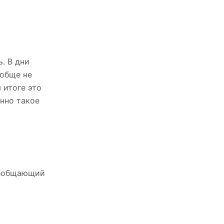
. В дни
ообще не
 итоге это
нно такое
обобщающий