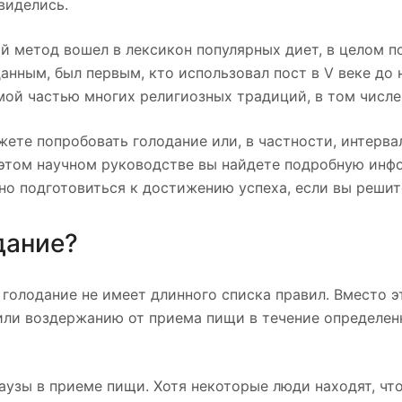
виделись.
й метод вошел в лексикон популярных диет, в целом п
анным, был первым, кто использовал пост в V веке до н
мой частью многих религиозных традиций, в том числе 
ете попробовать голодание или, в частности, интерва
В этом научном руководстве вы найдете подробную ин
но подготовиться к достижению успеха, если вы решит
дание?
 голодание не имеет длинного списка правил. Вместо э
или воздержанию от приема пищи в течение определен
аузы в приеме пищи. Хотя некоторые люди находят, чт