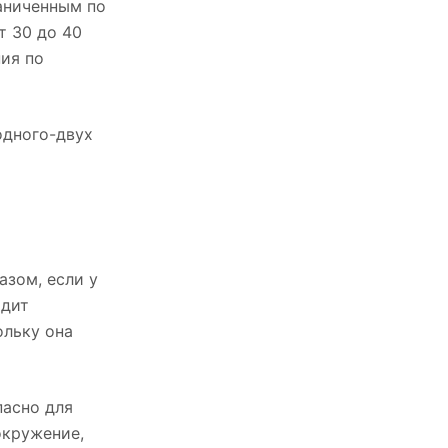
раниченным по
т 30 до 40
ния по
одного-двух
азом, если у
одит
ольку она
пасно для
окружение,