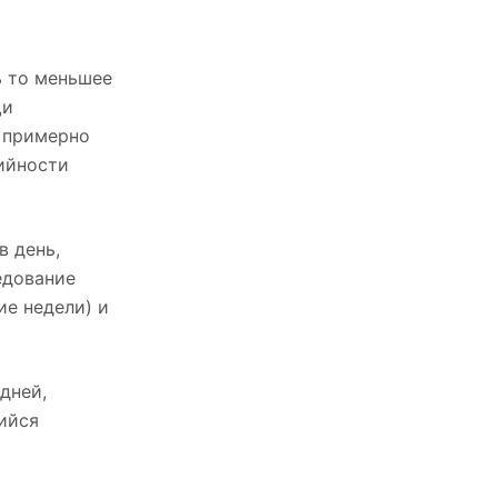
ь то меньшее
щи
е примерно
ийности
в день,
едование
ие недели) и
дней,
ийся