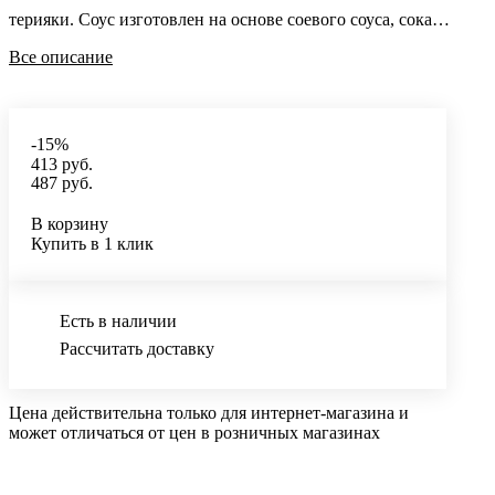
терияки. Соус изготовлен на основе соевого соуса, сока
ананаса, кунжутного масла с добавлением кунжута. Для
Все описание
сладости мы использовали натуральный подсластитель
эритрит и пищевые волокна. Для получения превосходного
вкуса с легкой остринкой была подобрана секретная смесь
-15%
специй. Соус идеально подойдет к лапше, рису, к тушеным
413 руб.
487 руб.
овощам, к курице, рыбе и морепродуктам. Соус не содержит
сахара, имеет низкую калорийность, поэтому подойдет для
В корзину
Купить в 1 клик
правильного питания спортсменов, худеющих и диабетиков.
Есть в наличии
Рассчитать доставку
Цена действительна только для интернет-магазина и
может отличаться от цен в розничных магазинах