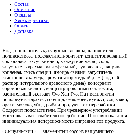
Состав
Описание
Отзывы
Характеристики
Оплата
Доставка
Вода, наполнитель кукурузные волокна, наполнитель
полидекстроза, подсластитель эритрит, концентрированный
сок ананаса, уксус винный, кунжутное масло, соль,
загуститель крахмал картофельный, лук, чеснок, паприка
копченая, смесь специй, имбирь свежий, загуститель
ксантановая камедь, ароматизатор жидкий дым (водный
раствор натурального древесного дыма), консервант
сорбиновая кислота, концентрированный сок томата,
растительный экстракт Луо Хан Гуо. На предприятии
используется арахис, горчица, сельдерей, кунжут, соя, злаки,
орехи, молоко, яйца, рыба и продукты их переработки.
Содержит подсластители. При чрезмерном употреблении
могут оказывать слабительное действие. Противопоказания:
индивидуальная непереносимость ингредиентов продукта.
«Сычуаньский» — знаменитый соус из нашумевшего