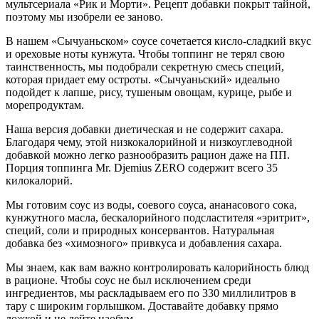
мультсериала «Рик и Морти». Рецепт добавки покрыт тайной,
поэтому мы изобрели ее заново.
В нашем «Сычуаньском» соусе сочетается кисло-сладкий вкус
и ореховые ноты кунжута. Чтобы топпинг не терял свою
таинственность, мы подобрали секретную смесь специй,
которая придает ему остроты. «Сычуаньский» идеально
подойдет к лапше, рису, тушеным овощам, курице, рыбе и
морепродуктам.
Наша версия добавки диетическая и не содержит сахара.
Благодаря чему, этой низкокалорийной и низкоуглеводной
добавкой можно легко разнообразить рацион даже на ПП.
Порция топпинга Mr. Djemius ZERO содержит всего 35
килокалорий.
Мы готовим соус из воды, соевого соуса, ананасового сока,
кунжутного масла, бескалорийного подсластителя «эритрит»,
специй, соли и природных консервантов. Натуральная
добавка без «химозного» привкуса и добавления сахара.
Мы знаем, как вам важно контролировать калорийность блюд
в рационе. Чтобы соус не был исключением среди
ингредиентов, мы раскладываем его по 330 миллилитров в
тару с широким горлышком. Доставайте добавку прямо
ложкой и не лейте наобум.