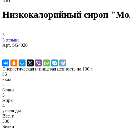
Хит
Низкокалорийный сироп "Мо
5
3 отзыва
Арт.
SG4020
Энергетическая и пищевая ценность на 100 г
85
ккал
2
белки
3
жиры
4
углеводы
Вес, г
330
Белки