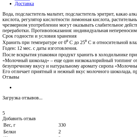
Доставка
Вода, подсластитель мальтит, подсластитель эритрит, какао ал
кислота, регулятор кислотности лимонная кислота, растительн
чрезмерном употреблении могут оказывать слабительное действи
переработки. Противопоказания: индивидуальная непереносим
Срок годности и условия хранения
Хранить при температуре от 0⁰ С до 25⁰ С и относительной вла
Годен: 12 мес. с даты изготовления.
После вскрытия упаковки продукт хранить в холодильнике при 
«Молочный шоколад» – еще один низкокалорийный топпинг от M
безупречному вкусу и натуральному аромату сиропа «Молочный 
Его отличает приятный и нежный вкус молочного шоколада, при
Отзывы
Загрузка отзывов...
5
Добавить отзыв
Вес, г
330
Белки
2