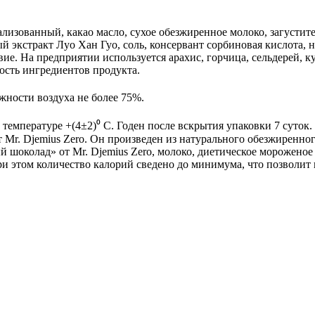
кализованный, какао масло, сухое обезжиренное молоко, загустит
ый экстракт Луо Хан Гуо, соль, консервант сорбиновая кислота,
е. На предприятии используется арахис, горчица, сельдерей, кун
ость ингредиентов продукта.
жности воздуха не более 75%.
температуре +(4±2)⁰ С. Годен после вскрытия упаковки 7 суток.
r. Djemius Zero. Он произведен из натурального обезжиренног
шоколад» от Mr. Djemius Zero, молоко, диетическое мороженое 
 этом количество калорий сведено до минимума, что позволит н